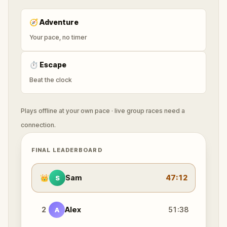
🧭
Adventure
Your pace, no timer
⏱
Escape
Beat the clock
Plays offline at your own pace · live group races need a
connection.
FINAL LEADERBOARD
👑
Sam
47:12
S
2
Alex
51:38
A