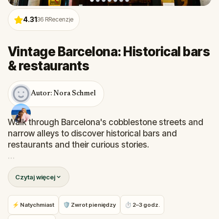
4.31
36
RRecenzje
Vintage Barcelona: Historical bars
& restaurants
Autor: Nora Schmel
Walk through Barcelona's cobblestone streets and
narrow alleys to discover historical bars and
restaurants and their curious stories.
Visit the oldest restaurant in Catalonia, spot the
Czytaj więcej
favourite places of Pablo Picasso, Joan Miró, Antoni
Gaudí or Salvador Dalí, and find great spots for local
dishes and drinks while learning about, and the
⚡ Natychmiast
🛡 Zwrot pieniędzy
⏱ 2–3 godz.
history of some enigmatic venues and diners.