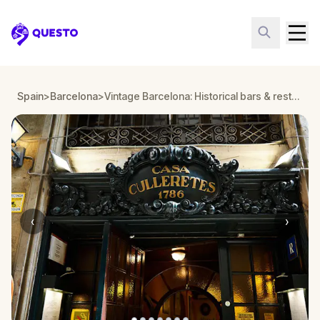
Questo
Spain
>
Barcelona
>
Vintage Barcelona: Historical bars & restaurants
‹
›