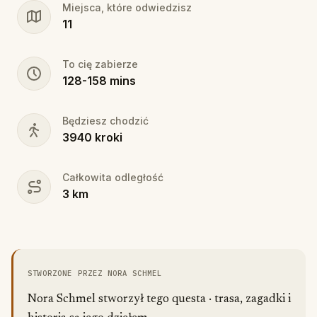
Miejsca, które odwiedzisz
11
To cię zabierze
128
-
158
mins
Będziesz chodzić
3940
kroki
Całkowita odległość
3
km
STWORZONE PRZEZ NORA SCHMEL
Nora Schmel stworzył tego questa · trasa, zagadki i