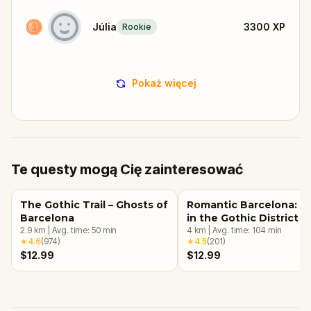
Júlia
3300
XP
Rookie
Pokaż więcej
Te questy mogą Cię zainteresować
The Gothic Trail – Ghosts of
Romantic Barcelona: L
Barcelona
in the Gothic District
2.9
km
|
Avg. time:
50
min
4
km
|
Avg. time:
104
min
★
4.6
(
974
)
★
4.5
(
201
)
$12.99
$12.99