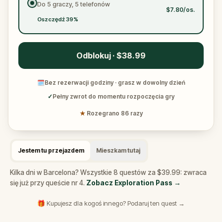
Do 5 graczy, 5 telefonów
$7.80/os.
Oszczędź 39%
Odblokuj · $38.99
🗓
Bez rezerwacji godziny · grasz w dowolny dzień
✓
Pełny zwrot do momentu rozpoczęcia gry
★
Rozegrano 86 razy
Jestem tu przejazdem
Mieszkam tutaj
Kilka dni w Barcelona? Wszystkie 8 questów za $39.99: zwraca
się już przy queście nr 4.
Zobacz Exploration Pass
→
🎁 Kupujesz dla kogoś innego? Podaruj ten quest →