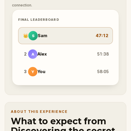
connection.
FINAL LEADERBOARD
👑
Sam
47:12
S
2
Alex
51:38
A
3
You
58:05
Y
ABOUT THIS EXPERIENCE
What to expect from
Discovering the secret