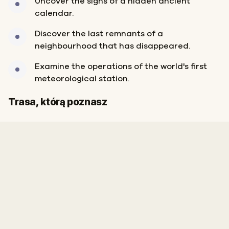
Uncover the signs of a hidden ancient
calendar.
Discover the last remnants of a
neighbourhood that has disappeared.
Examine the operations of the world's first
meteorological station.
Start
Meta
Trasa, którą poznasz