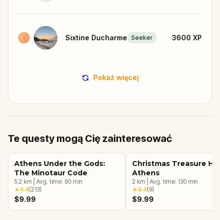
Sixtine Ducharme
3600
XP
Seeker
Pokaż więcej
Te questy mogą Cię zainteresować
Athens Under the Gods:
Christmas Treasure Hun
The Minotaur Code
Athens
5.2
km
|
Avg. time:
90
min
2
km
|
Avg. time:
130
min
★
4.4
(
213
)
★
4.4
(
9
)
$9.99
$9.99