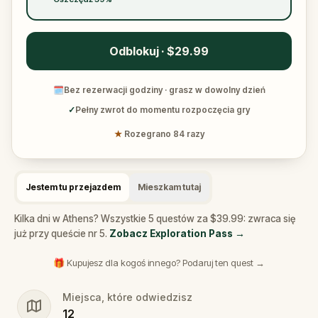
Odblokuj · $29.99
🗓
Bez rezerwacji godziny · grasz w dowolny dzień
✓
Pełny zwrot do momentu rozpoczęcia gry
★
Rozegrano 84 razy
Jestem tu przejazdem
Mieszkam tutaj
Kilka dni w Athens? Wszystkie 5 questów za $39.99: zwraca się
już przy queście nr 5.
Zobacz Exploration Pass
→
🎁 Kupujesz dla kogoś innego? Podaruj ten quest →
Miejsca, które odwiedzisz
12