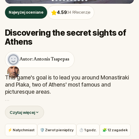
4.59
Najwyżej oceniane
34
RRecenzje
Discovering the secret sights of
Athens
Autor: Antonis Tsapepas
This game's goal is to lead you around Monastiraki
and Plaka, two of Athens' most famous and
picturesque areas.
The riddles are straightforward and don't follow any
Czytaj więcej
kind of plot; they are meant to amuse you and
encourage you to engage with the attractions. You
will learn little-known facts and come across
⚡ Natychmiast
🛡 Zwrot pieniędzy
⏱ 1 godz.
🧩 12 zagadek
monuments that are typically ignored as you pass by