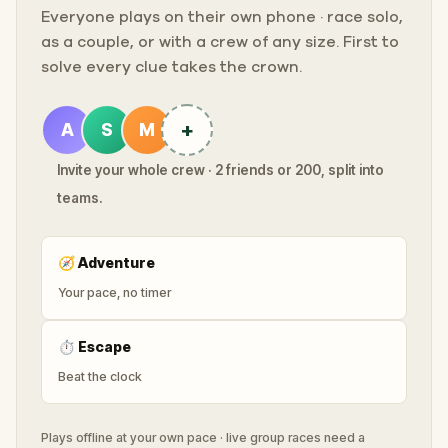
Everyone plays on their own phone · race solo,
as a couple, or with a crew of any size. First to
solve every clue takes the crown.
+
A
S
M
Invite your whole crew · 2 friends or 200, split into
teams.
🧭
Adventure
Your pace, no timer
⏱
Escape
Beat the clock
Plays offline at your own pace · live group races need a