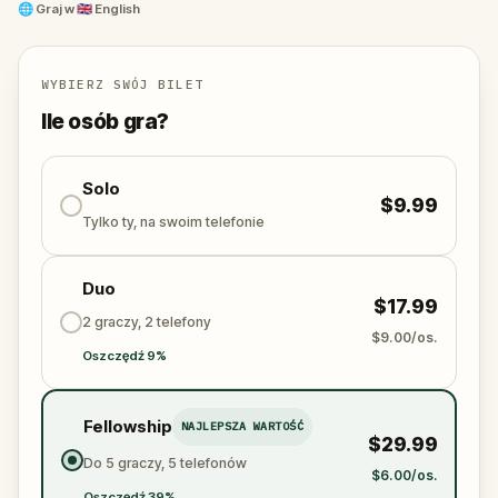
some of the city's landmarks.
🌐
Graj w
🇬🇧 English
There's no need to rush. Take in the views, relax,
and let the city captivate you.
WYBIERZ SWÓJ BILET
Ile osób gra?
Solo
$9.99
Tylko ty, na swoim telefonie
Duo
$17.99
2 graczy, 2 telefony
$9.00/os.
Oszczędź 9%
Fellowship
NAJLEPSZA WARTOŚĆ
$29.99
Do 5 graczy, 5 telefonów
$6.00/os.
Oszczędź 39%