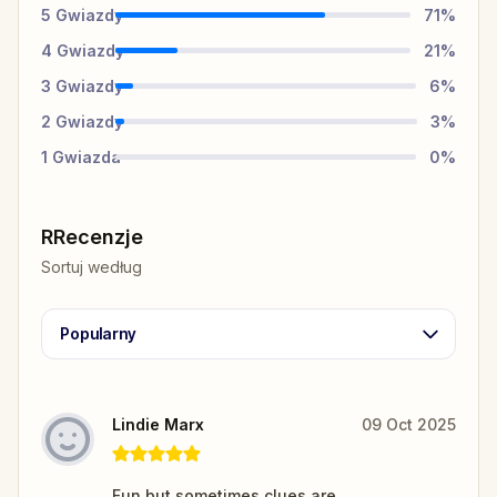
5
Gwiazdy
71
%
4
Gwiazdy
21
%
3
Gwiazdy
6
%
2
Gwiazdy
3
%
1
Gwiazda
0
%
RRecenzje
Sortuj według
Popularny
Lindie Marx
09 Oct 2025
Fun but sometimes clues are