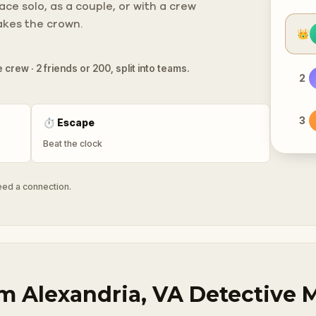
ce solo, as a couple, or with a crew
takes the crown.
👑
 crew · 2 friends or 200, split into teams.
2
3
⏱
Escape
Beat the clock
need a connection.
 Alexandria, VA Detective Mys