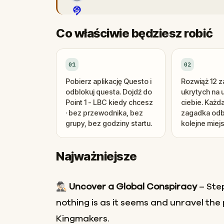
Co właściwie będziesz robić
01
02
Pobierz aplikację Questo i
Rozwiąż 12 
odblokuj questa. Dojdź do
ukrytych na 
Point 1 - LBC kiedy chcesz
ciebie. Każd
· bez przewodnika, bez
zagadka odb
grupy, bez godziny startu.
kolejne miej
Najważniejsze
🕵🏻‍♂️
Uncover a Global Conspiracy
– Ste
nothing is as it seems and unravel the 
Kingmakers.