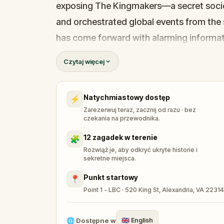
exposing The Kingmakers—a secret socie
and orchestrated global events from the 
has come forward with alarming informati
game of deceit.
Czytaj więcej
Your mission: stay one step ahead, decode
before their next grand scheme is unleash
Natychmiastowy dostęp
⚡
Will you be the one to expose the trut
Zarezerwuj teraz, zacznij od razu · bez
tyranny?
czekania na przewodnika.
Oh... and don't forget to say
thank you
...
12 zagadek w terenie
🧩
Rozwiąż je, aby odkryć ukryte historie i
sekretne miejsca.
Punkt startowy
📍
Point 1 - LBC · 520 King St, Alexandria, VA 2231
🌐
Dostępne w
🇬🇧
English