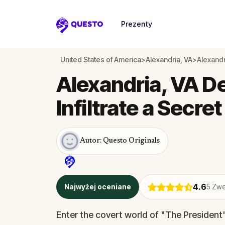
Prezenty
Questo
United States of America
>
Alexandria, VA
>
Alexandri
Alexandria, VA D
Infiltrate a Secre
Autor: Questo Originals
4.6
Najwyżej oceniane
5
Zwe
Enter the covert world of "The President