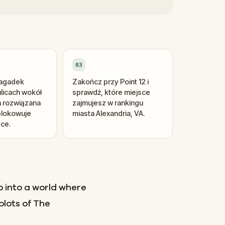
03
zagadek
Zakończ przy Point 12 i
ulicach wokół
sprawdź, które miejsce
a rozwiązana
zajmujesz w rankingu
lokowuje
miasta Alexandria, VA.
sce.
p into a world where
plots of The