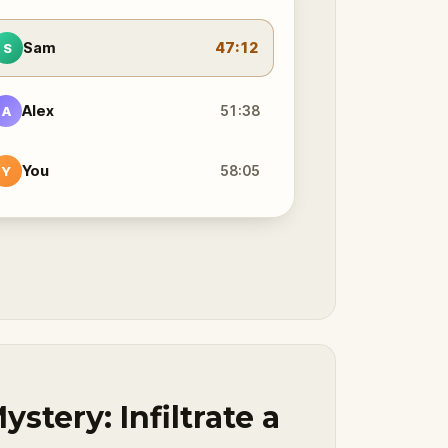
Sam
47:12
S
Alex
51:38
A
You
58:05
Y
tery: Infiltrate a