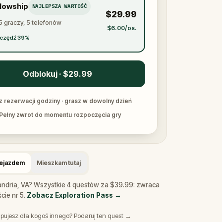
llowship
NAJLEPSZA WARTOŚĆ
$29.99
5 graczy, 5 telefonów
$6.00/os.
czędź 39%
Odblokuj · $29.99
z rezerwacji godziny · grasz w dowolny dzień
Pełny zwrot do momentu rozpoczęcia gry
zejazdem
Mieszkam tutaj
xandria, VA? Wszystkie 4 questów za $39.99: zwraca
cie nr 5.
Zobacz Exploration Pass
→
pujesz dla kogoś innego? Podaruj ten quest →