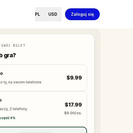
PL
USD
Zaloguj się
 SWÓJ BILET
ób gra?
lo
$9.99
o ty, na swoim telefonie
o
$17.99
aczy, 2 telefony
$9.00/os.
czędź 9%