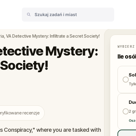
a, VA Detective Mystery: Infiltrate a Secret Society!
etective Mystery:
WYBIERZ
Ile os
t Society!
So
Tylk
Du
2 gr
ryfikowane recenzje
Osz
's Conspiracy," where you are tasked with