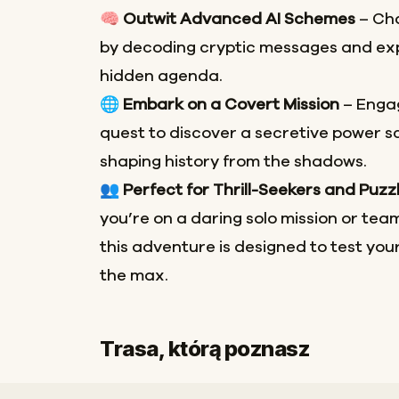
🧠
Outwit Advanced AI Schemes
– Cha
by decoding cryptic messages and exp
hidden agenda.
🌐
Embark on a Covert Mission
– Engag
quest to discover a secretive power 
shaping history from the shadows.
👥
Perfect for Thrill-Seekers and Puzz
you’re on a daring solo mission or team
this adventure is designed to test your
the max.
Trasa, którą poznasz
Start
Meta