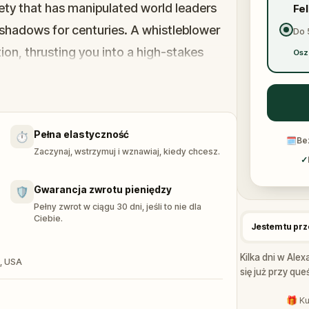
ty that has manipulated world leaders
Fe
shadows for centuries. A whistleblower
Do 
on, thrusting you into a high-stakes
Osz
 the secrets, and unravel the conspiracy
ed.
Pełna elastyczność
⏱️
h and save the world from an invisible
🗓
Be
Zaczynaj, wstrzymuj i wznawiaj, kiedy chcesz.
✓
Gwarancja zwrotu pieniędzy
🛡️
Pełny zwrot w ciągu 30 dni, jeśli to nie dla
Ciebie.
Jestem tu pr
Kilka dni w Ale
4, USA
się już przy queś
🎁 Ku