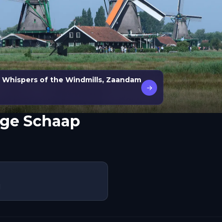
 Whispers of the Windmills, Zaandam
→
nge Schaap
d