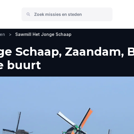
ken
>
Sawmill Het Jonge Schaap
ge Schaap, Zaandam, B
e buurt