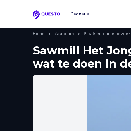
Cadeaus
Questo
Home
>
Zaandam
>
Plaatsen om te bezoe
Sawmill Het Jon
wat te doen in d