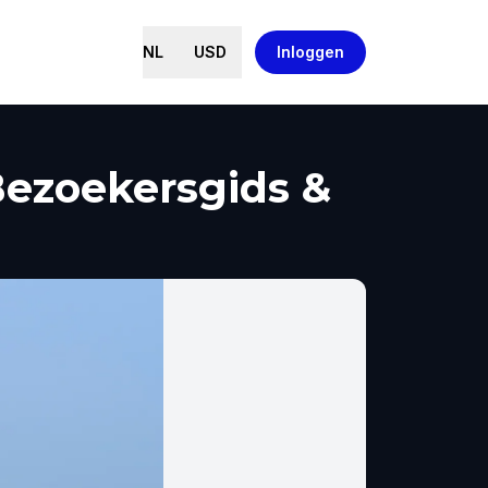
NL
USD
Inloggen
ezoekersgids &