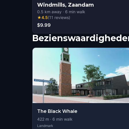
Windmills, Zaandam
0.5
km away
·
6
min walk
★
4.5
(
11
reviews
)
$9.99
Bezienswaardigheden
The Black Whale
422
m ·
6
min walk
Landmark