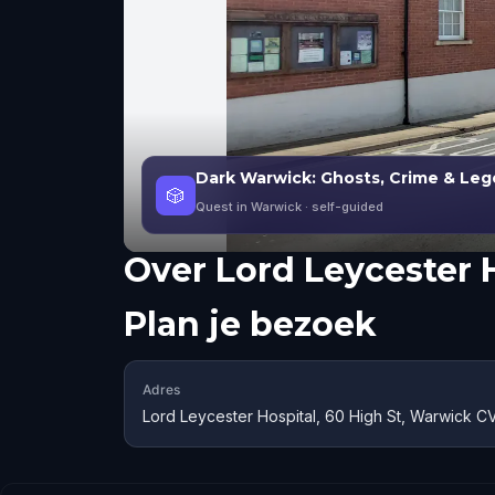
Dark Warwick: Ghosts, Crime & Le
🎲
Quest in Warwick
· self-guided
Over
Lord Leycester 
Plan je bezoek
Adres
Lord Leycester Hospital, 60 High St, Warwick 