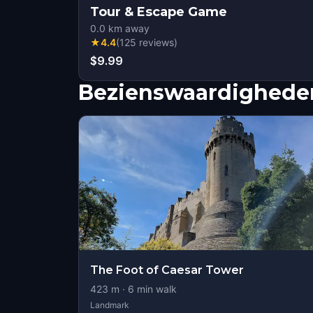
Tour & Escape Game
0.0
km away
★
4.4
(
125
reviews
)
$9.99
Bezienswaardigheden
The Foot of Caesar Tower
423
m ·
6
min walk
Landmark