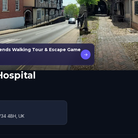
gends Walking Tour & Escape Game
→
Hospital
CV34 4BH, UK