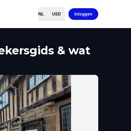
NL
USD
Inloggen
ekersgids & wat