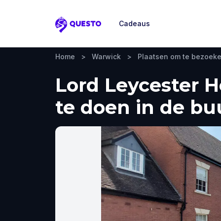
Cadeaus
Questo
Home
>
Warwick
>
Plaatsen om te bezoek
Lord Leycester H
te doen in de bu