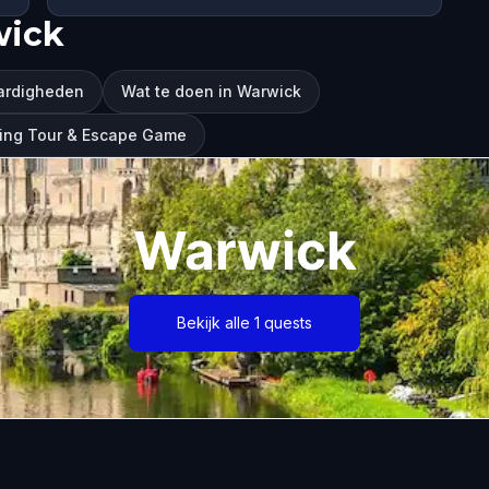
wick
ardigheden
Wat te doen in Warwick
king Tour & Escape Game
Warwick
Bekijk alle 1 quests