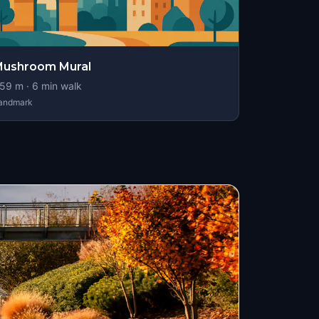
Mushroom Mural
59
m ·
6
min walk
andmark