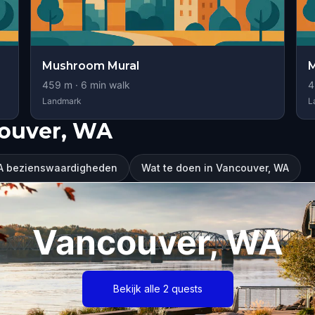
Mushroom Mural
459
m ·
6
min walk
4
Landmark
L
couver, WA
A bezienswaardigheden
Wat te doen in Vancouver, WA
Vancouver, WA
Bekijk alle 2 quests