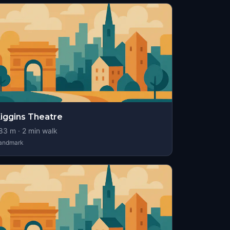
iggins Theatre
83
m ·
2
min walk
andmark