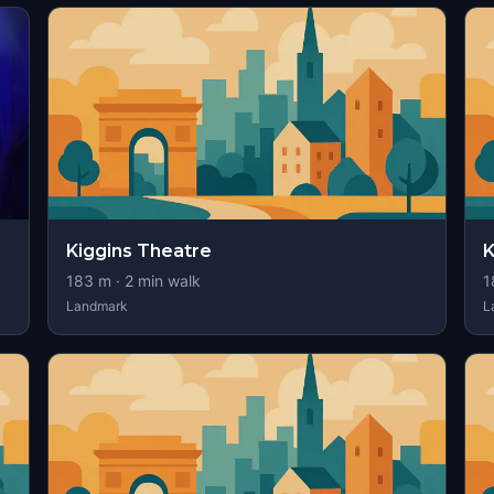
Kiggins Theatre
K
183
m ·
2
min walk
1
Landmark
L