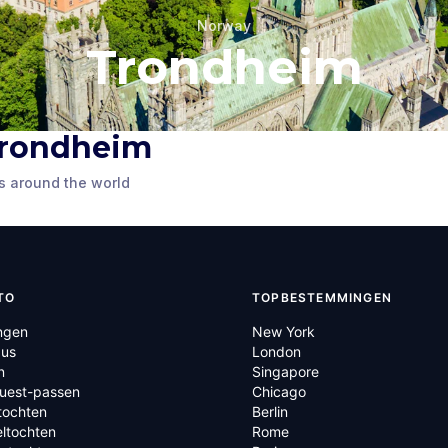
Norway
Trondheim
 Trondheim
en
Wild Sculpture
s around the world
way
Trondheim
,
Norway
TO
TOPBESTEMMINGEN
ngen
New York
us
London
n
Singapore
Quest-passen
Chicago
tochten
Berlin
ltochten
Rome