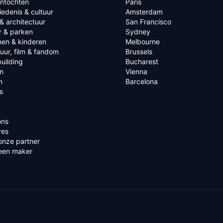
ntochten
Paris
edenis & cultuur
Amsterdam
& architectuur
San Francisco
r & parken
Sydney
nen & kinderen
Melbourne
tuur, film & fandom
Brussels
uilding
Bucharest
n
Vienna
n
Barcelona
s
ons
res
onze partner
een maker