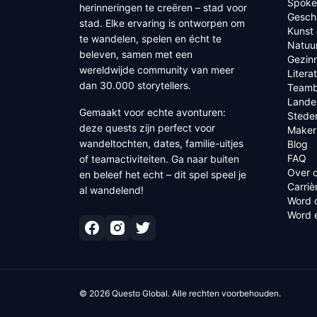
Spoke
herinneringen te creëren – stad voor
Geschi
stad. Elke ervaring is ontworpen om
Kunst 
te wandelen, spelen en écht te
Natuu
beleven, samen met een
Gezin
wereldwijde community van meer
Litera
dan 30.000 storytellers.
Teamb
Lande
Gemaakt voor echte avonturen:
Stede
deze quests zijn perfect voor
Maker
wandeltochten, dates, familie-uitjes
Blog
FAQ
of teamactiviteiten. Ga naar buiten
Over 
en beleef het echt – dit spel speel je
Carriè
al wandelend!
Word 
Word 
©
2026
Questo Global.
Alle rechten voorbehouden.