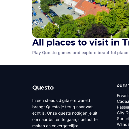
All places to visit in
Stiftsgård
Stiftsgården
Courtyard
Play Questo games and explore beautiful place
Trondheim
,
Norway
Trondheim
,
Nor
QUES
Questo
Ervari
In een steeds digitalere wereld
Cadea
brengt Questo je terug naar wat
Passe
City 
echt is. Onze quests nodigen je uit
Speur
om naar buiten te gaan, contact te
Wande
maken en onvergetelijke