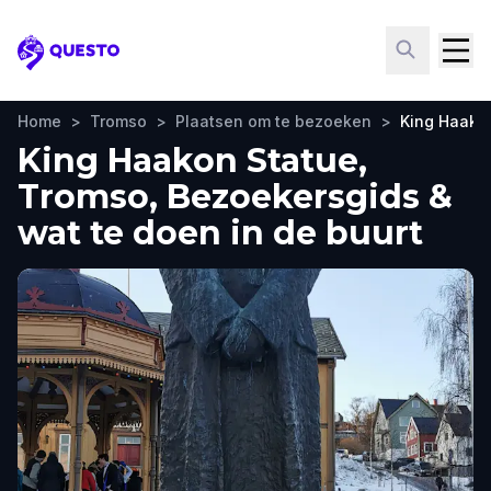
Questo
Home
>
Tromso
>
Plaatsen om te bezoeken
>
King Haako
King Haakon Statue,
Tromso, Bezoekersgids &
wat te doen in de buurt