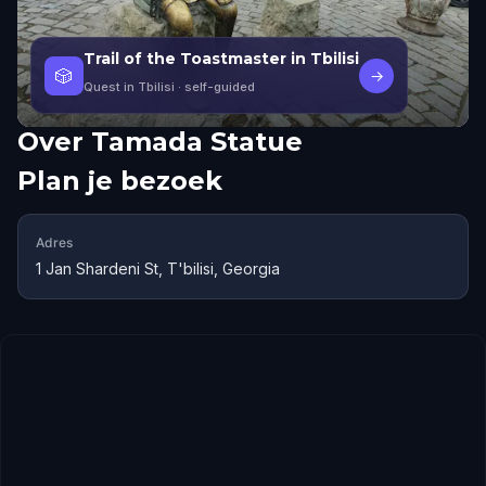
Trail of the Toastmaster in Tbilisi
🎲
→
Quest in Tbilisi
· self-guided
Over
Tamada Statue
Plan je bezoek
Adres
1 Jan Shardeni St, T'bilisi, Georgia