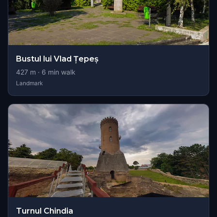
Bustul lui Vlad Țepeș
427
m ·
6
min walk
Landmark
Turnul Chindia