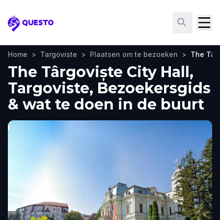
Questo
Home
>
Targoviste
>
Plaatsen om te bezoeken
>
The Târg
The Târgoviște City Hall,
Targoviste, Bezoekersgids
& wat te doen in de buurt