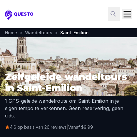
Questo
Home
>
Wandeltours
>
Saint-Emilion
Zelfgeleide wandeltours
in Saint-Emilion
1 GPS-geleide wandelroute om Saint-Emilion in je
eigen tempo te verkennen. Geen reservering, geen
gids.
4.6 op basis van 26 reviews
|
Vanaf $9.99