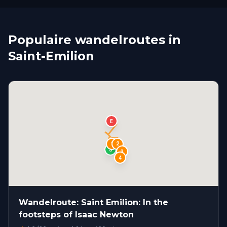
Populaire wandelroutes in
Saint-Emilion
E
1
2
S
3
4
Wandelroute: Saint Emilion: In the
footsteps of Isaac Newton