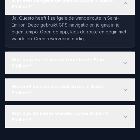
Is er een zelfgeleide wandelroute in Saint-
Emilion?
Ja, Questo heeft 1 zelfgeleide wandelroute in Saint-
Emilion. Deze gebruikt GPS-navigatie en je gaat in je
eigen tempo. Open de app, kies de route en begin met
wandelen. Geen reservering nodig.
Hoe lang duren wandeltochten in Saint-
Emilion?
Hoeveel kosten wandelroutes in Saint-
Emilion?
Wat zijn de beste wandelroutes in Saint-
Emilion?