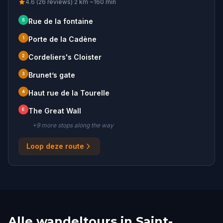
4.6 (26 reviews)
·
2
km
·
~
160
min
S
Rue de la fontaine
1
Porte de la Cadène
2
Cordeliers's Cloister
3
Brunet’s gate
4
Haut rue de la Tourelle
E
The Great Wall
+
9
more stop
s
along the way
Loop deze route
Alle wandeltours in Saint-