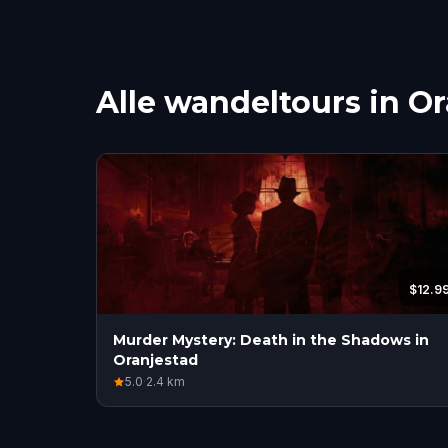
Alle wandeltours in O
$12.9
Murder Mystery: Death in the Shadows in
Oranjestad
5.0
·
2.4
km