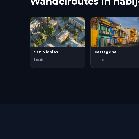
Wandelroutes in nabi
San Nicolas
Cartagena
1 route
1 route