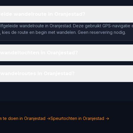
eleide wandelroute in Oranjestad?
elfgeleide wandelroute in Oranjestad. Deze gebruikt GPS-navigatie e
 kies de route en begin met wandelen. Geen reservering nodig.
 wandeltochten in Oranjestad?
 wandelroutes in Oranjestad?
 te doen in Oranjestad →
Speurtochten in Oranjestad →