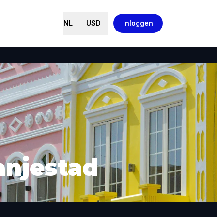
NL
USD
Inloggen
anjestad