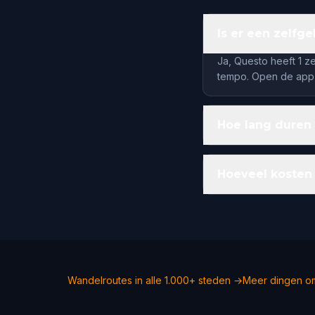
Is er een zelfg
Ja, Questo heeft 1 z
tempo. Open de app,
Hoe lang duren
Hoeveel kosten
Wandelroutes in alle 1.000+ steden →
Meer dingen om