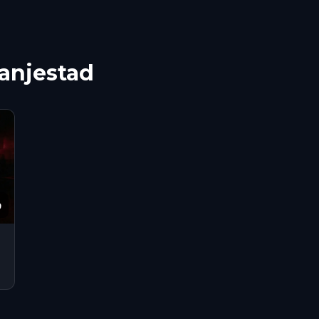
ranjestad
9