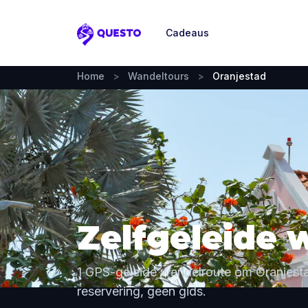
Cadeaus
Questo
Home
>
Wandeltours
>
Oranjestad
Zelfgeleide 
1 GPS-geleide wandelroute om Oranjesta
reservering, geen gids.