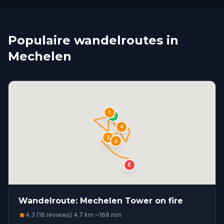
Populaire wandelroutes in
Mechelen
1
S
4
2
3
E
Wandelroute: Mechelen Tower on fire
4.3 (16 reviews)
·
4.7
km
·
~
168
min