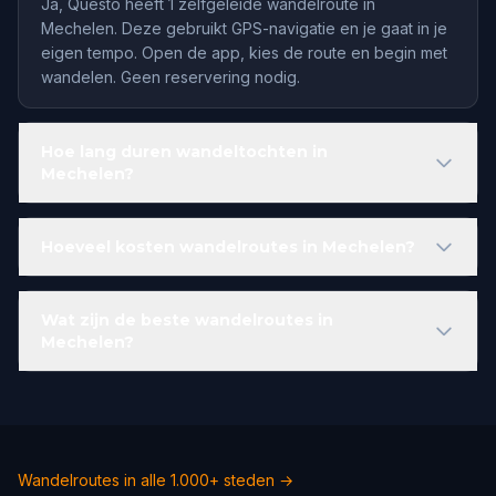
Ja, Questo heeft 1 zelfgeleide wandelroute in
Mechelen. Deze gebruikt GPS-navigatie en je gaat in je
eigen tempo. Open de app, kies de route en begin met
wandelen. Geen reservering nodig.
Hoe lang duren wandeltochten in
Mechelen?
Hoeveel kosten wandelroutes in Mechelen?
Wat zijn de beste wandelroutes in
Mechelen?
Wandelroutes in alle 1.000+ steden →