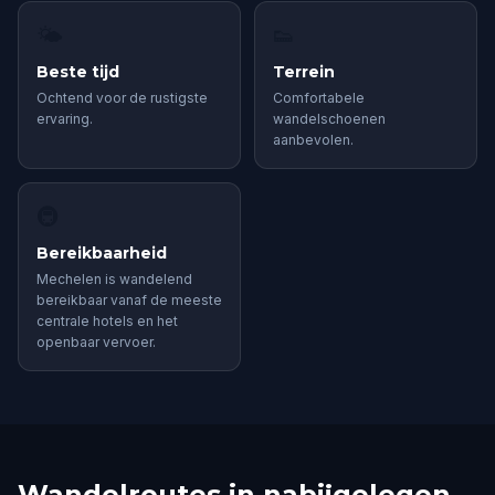
🌤
👟
Beste tijd
Terrein
Ochtend voor de rustigste
Comfortabele
ervaring.
wandelschoenen
aanbevolen.
🚇
Bereikbaarheid
Mechelen is wandelend
bereikbaar vanaf de meeste
centrale hotels en het
openbaar vervoer.
Wandelroutes in nabijgelegen