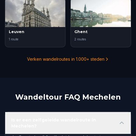
Leuven
Ghent
1 route
2 routes
Verken wandelroutes in 1.000+ steden
Wandeltour FAQ Mechelen
Is er een zelfgeleide wandelroute in
Mechelen?