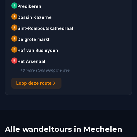
S
Predikeren
1
Dossin Kazerne
2
Sint-Romboutskathedraal
3
De grote markt
4
Hof van Busleyden
E
Het Arsenaal
+
8
more stop
s
along the way
Loop deze route
Alle wandeltours in Mechelen