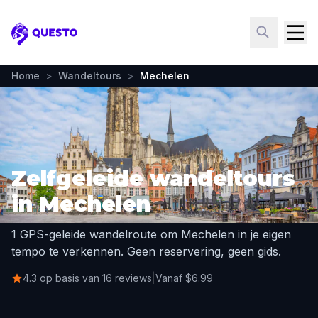
Questo
Home
>
Wandeltours
>
Mechelen
Zelfgeleide wandeltours
in Mechelen
1 GPS-geleide wandelroute om Mechelen in je eigen
tempo te verkennen. Geen reservering, geen gids.
4.3 op basis van 16 reviews
|
Vanaf $6.99