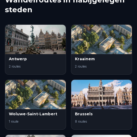
steden
Antwerp
Kraainem
2 routes
2 routes
Woluwe-Saint-Lambert
Brussels
1 route
8 routes