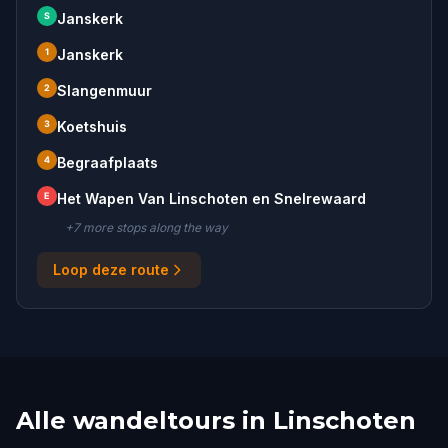
S
Janskerk
1
Janskerk
2
Slangenmuur
3
Koetshuis
4
Begraafplaats
E
Het Wapen Van Linschoten en Snelrewaard
+
7
more stop
s
along the way
Loop deze route
Alle wandeltours in Linschoten