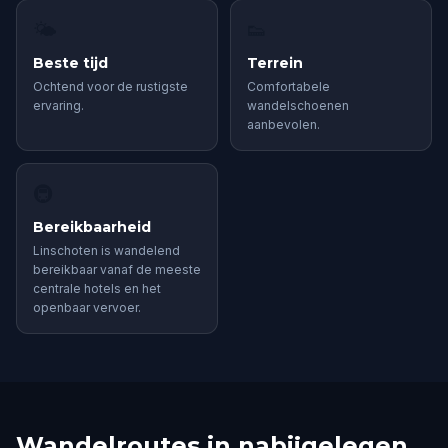
🌤
👟
Beste tijd
Terrein
Ochtend voor de rustigste
Comfortabele
ervaring.
wandelschoenen
aanbevolen.
🚇
Bereikbaarheid
Linschoten is wandelend
bereikbaar vanaf de meeste
centrale hotels en het
openbaar vervoer.
Wandelroutes in nabijgelegen