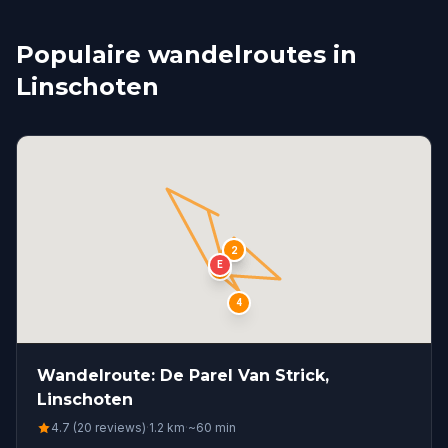
Populaire wandelroutes in
Linschoten
S
1
2
E
3
4
Wandelroute: De Parel Van Strick,
Linschoten
4.7 (20 reviews)
·
1.2
km
·
~
60
min