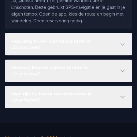
Ja, Questo heeft 1 zelfgeleide wandelroute in
Linschoten. Deze gebruikt GPS-navigatie en je gaat in je
eigen tempo. Open de app, kies de route en begin met
wandelen. Geen reservering nodig.
Hoe lang duren wandeltochten in
Linschoten?
Hoeveel kosten wandelroutes in
Linschoten?
Wat zijn de beste wandelroutes in
Linschoten?