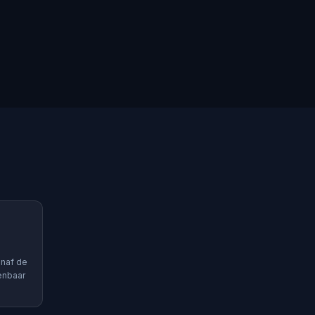
anaf de
enbaar