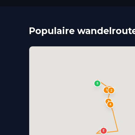
Populaire wandelrout
S
1
2
3
4
E