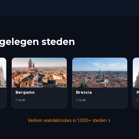
jgelegen steden
Bergamo
Brescia
P
1 route
1 route
1
Verken wandelroutes in 1.000+ steden