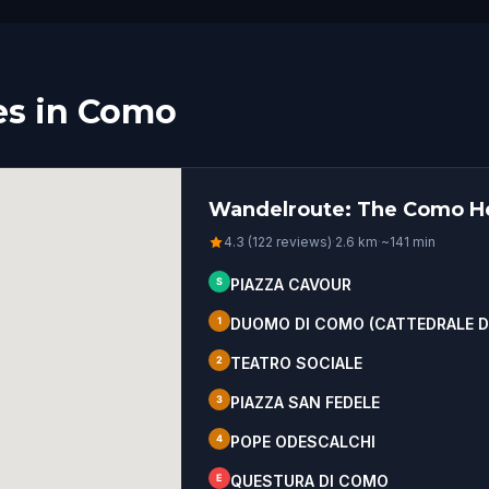
es in Como
Wandelroute: The Como He
4.3 (122 reviews)
·
2.6
km
·
~
141
min
S
PIAZZA CAVOUR
1
DUOMO DI COMO (CATTEDRALE DI
2
TEATRO SOCIALE
3
PIAZZA SAN FEDELE
4
POPE ODESCALCHI
E
QUESTURA DI COMO