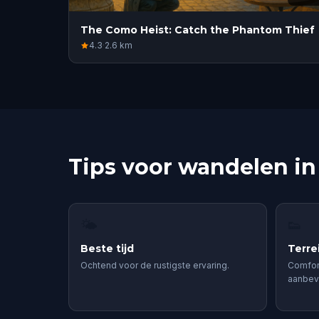
The Como Heist: Catch the Phantom Thief
4.3
·
2.6
km
Tips voor wandelen i
🌤
👟
Beste tijd
Terre
Ochtend voor de rustigste ervaring.
Comfor
aanbev