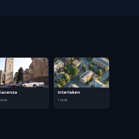
iacenza
Interlaken
 route
1 route