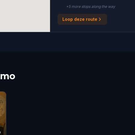
+
5
more stop
s
along the way
Loop deze route
Como
9