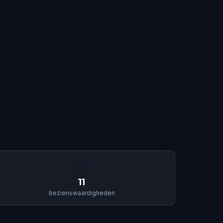
🏛
11
bezienswaardigheden