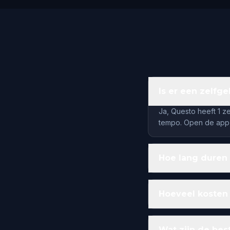
Is er een zelfg
Ja, Questo heeft 1 z
tempo. Open de app,
Hoe lang duren
Hoeveel kosten
Wat zijn de be