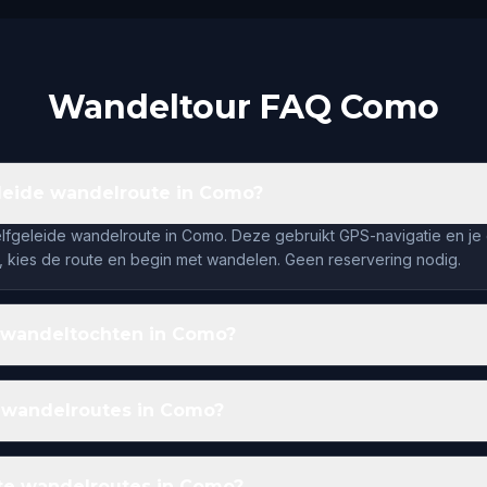
Wandeltour FAQ Como
eleide wandelroute in Como?
elfgeleide wandelroute in Como. Deze gebruikt GPS-navigatie en je g
 kies de route en begin met wandelen. Geen reservering nodig.
 wandeltochten in Como?
 wandelroutes in Como?
ste wandelroutes in Como?