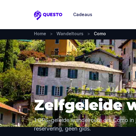
Cadeaus
Questo
Home
>
Wandeltours
>
Como
Zelfgeleide 
1 GPS-geleide wandelroute om Como in 
reservering, geen gids.