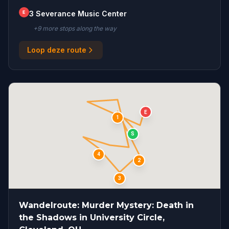
E
3 Severance Music Center
+
9
more stop
s
along the way
Loop deze route
E
1
S
4
2
3
Wandelroute: Murder Mystery: Death in
the Shadows in University Circle,