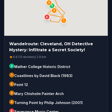
4
S
3
E
2
1
Wandelroute: Cleveland, OH Detective
Mystery: Infiltrate a Secret Society!
4.9 (12 reviews)
·
2.9
km
S
Mather College Historic District
1
Coastlines by David Black (1983)
2
Point 12
3
Mary Chisholm Painter Arch
4
Turning Point by Philip Johnson (2001)
E
Severance Music Center