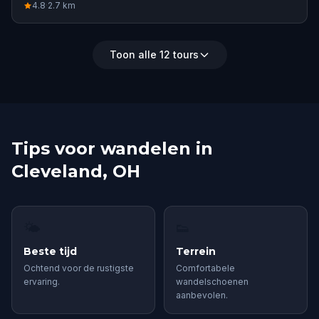
4.8
·
2.7
km
Toon alle 12 tours
Tips voor wandelen in
Cleveland, OH
🌤
👟
Beste tijd
Terrein
Ochtend voor de rustigste
Comfortabele
ervaring.
wandelschoenen
aanbevolen.