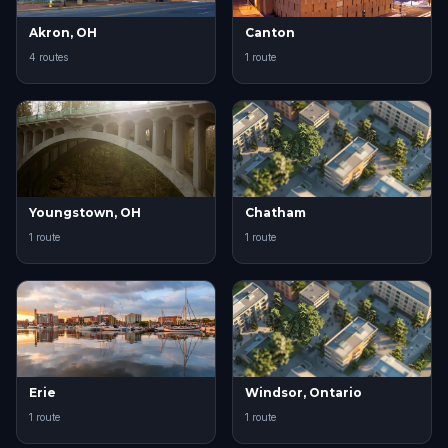
Akron, OH
Canton
4 routes
1 route
Youngstown, OH
Chatham
1 route
1 route
Erie
Windsor, Ontario
1 route
1 route