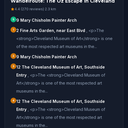
Wandelroute: The Oz Escape in Cleveland
4.4 (270 reviews)
·
2.3
km
S
9 Mary Chisholm Painter Arch
1
2 Fine Arts Garden, near East Blvd
,
<p>The
<strong>Cleveland Museum of Art</strong> is one
of the most respected art museums in the...
2
9 Mary Chisholm Painter Arch
3
12 The Cleveland Museum of Art, Southside
Entry
,
<p>The <strong>Cleveland Museum of
Art</strong> is one of the most respected art
museums in the...
4
12 The Cleveland Museum of Art, Southside
Entry
,
<p>The <strong>Cleveland Museum of
Art</strong> is one of the most respected art
museums in the...