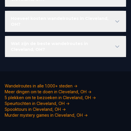
Hoeveel kosten wandelroutes in Cleveland,
OH?
Wat zijn de beste wandelroutes in
Cleveland, OH?
Wandelroutes in alle 1.000+ steden →
Meer dingen om te doen in Cleveland, OH →
5 plekken om te bezoeken in Cleveland, OH →
Speurtochten in Cleveland, OH →
Spooktours in Cleveland, OH →
Murder mystery games in
Cleveland, OH
→