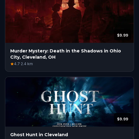
$9.99
Murder Mystery: Death in the Shadows in Ohio
City, Cleveland, OH
4.7
·
2.4
km
$9.99
Ghost Hunt in Cleveland