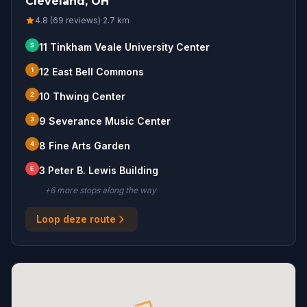
Cleveland, OH
4.8 (69 reviews)
·
2.7
km
S
11 Tinkham Veale University Center
1
12 East Bell Commons
2
10 Thwing Center
3
9 Severance Music Center
4
8 Fine Arts Garden
E
3 Peter B. Lewis Building
+
6
more stop
s
along the way
Loop deze route