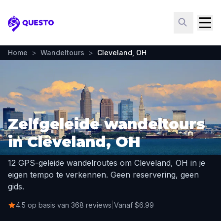
Questo
Home
>
Wandeltours
>
Cleveland, OH
Zelfgeleide wandeltours
in Cleveland, OH
12 GPS-geleide wandelroutes om Cleveland, OH in je
eigen tempo te verkennen. Geen reservering, geen
gids.
4.5 op basis van 368 reviews
|
Vanaf $6.99