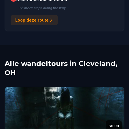
+
6
more stop
s
along the way
Loop deze route
Alle wandeltours in Cleveland,
OH
$6.99