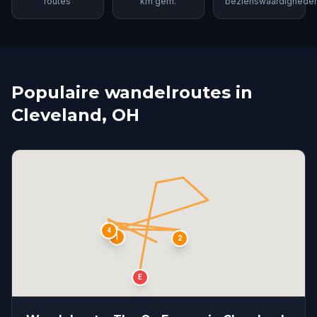
routes
km gem.
bezienswaardighede
Populaire wandelroutes in
Cleveland, OH
3
4
1
S
2
E