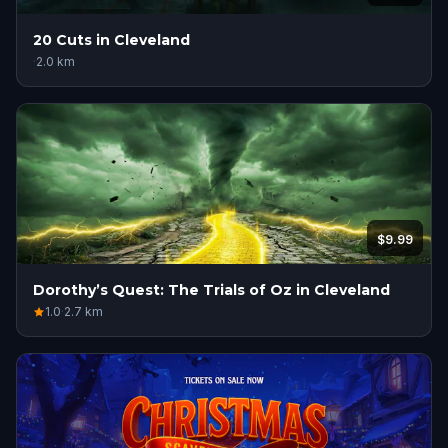
20 Cuts in Cleveland
·
2.0
km
$9.99
Dorothy’s Quest: The Trials of Oz in Cleveland
1.0
·
2.7
km