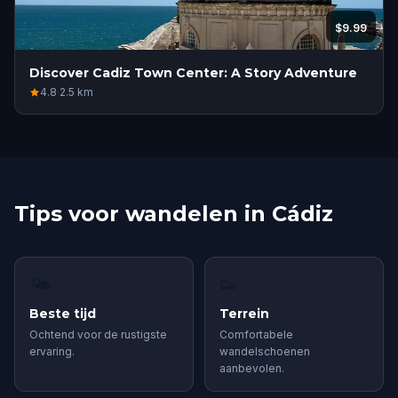
$9.99
Discover Cadiz Town Center: A Story Adventure
4.8
·
2.5
km
Tips voor wandelen in Cádiz
🌤
👟
Beste tijd
Terrein
Ochtend voor de rustigste
Comfortabele
ervaring.
wandelschoenen
aanbevolen.