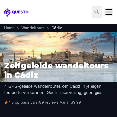
Questo
Home
>
Wandeltours
>
Cádiz
Zelfgeleide wandeltours
in Cádiz
4 GPS-geleide wandelroutes om Cádiz in je eigen
tempo te verkennen. Geen reservering, geen gids.
4.8 op basis van 189 reviews
|
Vanaf $9.99