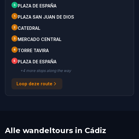
S
PLAZA DE ESPAÑA
1
PLAZA SAN JUAN DE DIOS
2
CATEDRAL
3
MERCADO CENTRAL
4
TORRE TAVIRA
E
PLAZA DE ESPAÑA
+
4
more stop
s
along the way
Loop deze route
Alle wandeltours in Cádiz