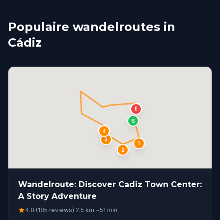
Populaire wandelroutes in
Cádiz
E
S
4
3
1
2
Wandelroute: Discover Cadiz Town Center:
A Story Adventure
4.8 (185 reviews)
·
2.5
km
·
~
51
min