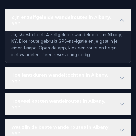
Zijn er zelfgeleide wandelroutes in Albany,
NY?
Ja, Questo heeft 4 zelfgeleide wandelroutes in Albany,
NY. Elke route gebruikt GPS-navigatie en je gaat in je
eigen tempo. Open de app, kies een route en begin
met wandelen. Geen reservering nodig.
Hoe lang duren wandeltochten in Albany,
NY?
Hoeveel kosten wandelroutes in Albany,
NY?
Wat zijn de beste wandelroutes in Albany,
NY?