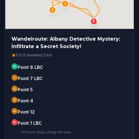
3
2
E
4
Wandelroute: Albany Detective Mystery:
Infiltrate a Secret Society!
5.0 (2 reviews)
·
2
km
S
Point 8 LBC
1
Point 7 LBC
2
Point 5
3
Point 4
4
Point 12
E
Point 1 LBC
+
6
more stop
s
along the way