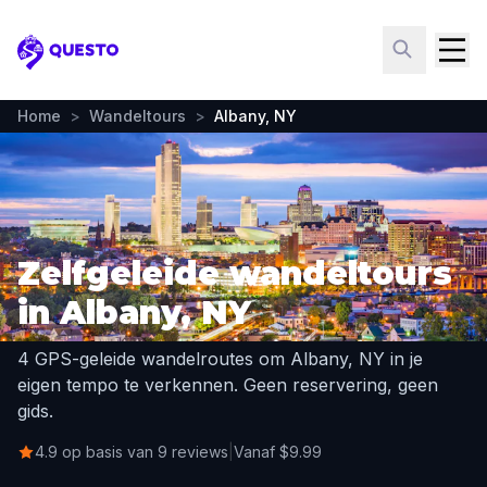
Questo
Home
>
Wandeltours
>
Albany, NY
Zelfgeleide wandeltours
in Albany, NY
4 GPS-geleide wandelroutes om Albany, NY in je
eigen tempo te verkennen. Geen reservering, geen
gids.
4.9 op basis van 9 reviews
|
Vanaf $9.99