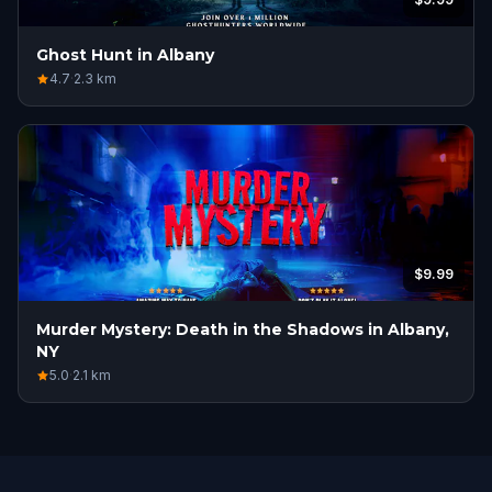
Ghost Hunt in Albany
4.7
·
2.3
km
$9.99
Murder Mystery: Death in the Shadows in Albany,
NY
5.0
·
2.1
km