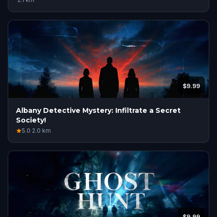
$9.99
Albany Detective Mystery: Infiltrate a Secret
Society!
5.0
·
2.0
km
$9.99