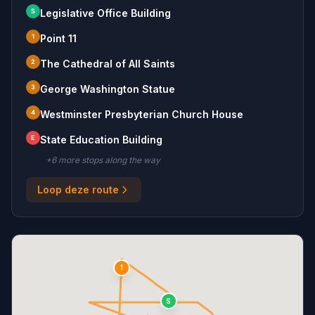
S
Legislative Office Building
1
Point 11
2
The Cathedral of All Saints
3
George Washington Statue
4
Westminster Presbyterian Church House
E
State Education Building
+
6
more stop
s
along the way
Loop deze route
1
S