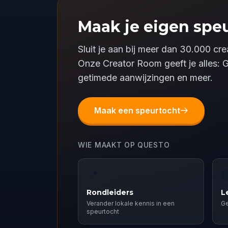
Maak je eigen speu
Sluit je aan bij meer dan 30.000 c
Onze Creator Room geeft je alles: 
getimede aanwijzingen en meer.
Maak een speurtocht
WIE MAAKT OP QUESTO
📍

Rondleiders
L
Verander lokale kennis in een
Ge
speurtocht