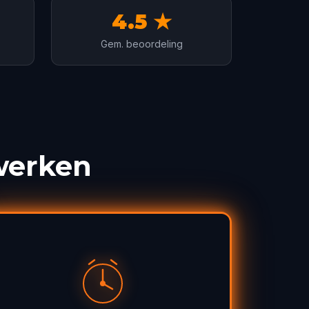
4.5 ★
Gem. beoordeling
werken