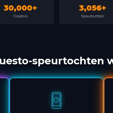
30,000+
3,056+
Creators
Speurtochten
uesto-speurtochten 