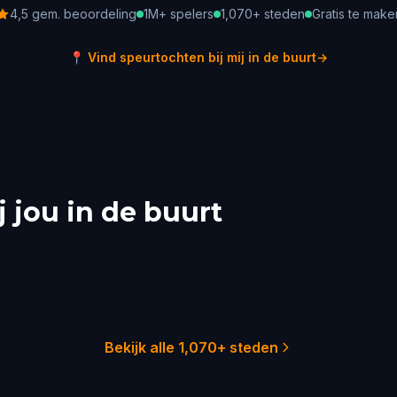
4,5 gem. beoordeling
1M+ spelers
1,070+ steden
Gratis te make
📍
Vind speurtochten bij mij in de buurt
→
 jou in de buurt
 York City
Sydney
ladelphia
Melbourne
Australia
ston
Adelaide
Australia
Australia
51 tochten
29 toch
22 tochten
21 toch
18 tochten
18 toch
Bekijk alle 1,070+ steden