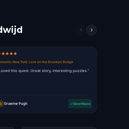
dwijd
omantic New York: Love on the Brooklyn Bridge
Ghosts of Mel
Loved this quest. Great story, interesting puzzles.
”
“
Fun way to
the city, so
a bit of grizz
Graeme Pugh
OompaL
G
Geverifieerd
O