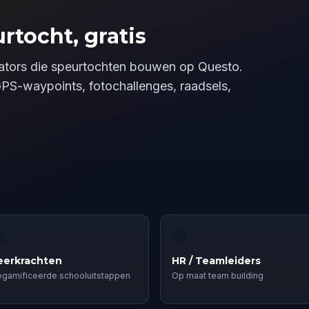
rtocht, gratis
reators die speurtochten bouwen op Questo.
GPS-waypoints, fotochallenges, raadsels,

🏢
eerkrachten
HR / Teamleiders
gamificeerde schooluitstappen
Op maat team building