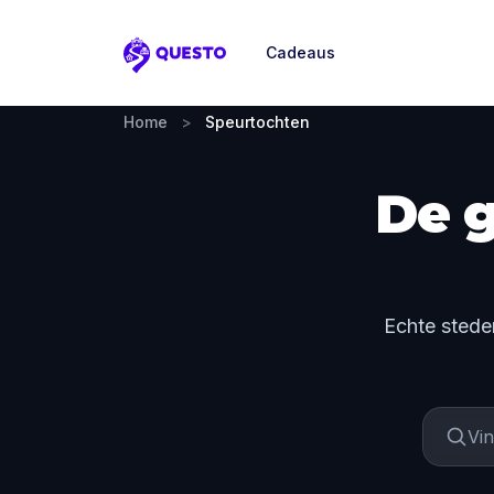
Cadeaus
Questo
Home
>
Speurtochten
De g
Echte stede