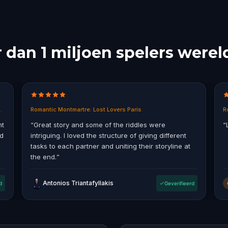
dan 1 miljoen spelers werel
in East End, Melbourne
Romantic Montmartre: Lost Lovers Paris
R
nt
“
Great story and some of the riddles were
“
ad
intriguing. I loved the structure of giving different
tasks to each partner and uniting their storyline at
the end.
”
Antonios Triantafyllakis
d
Geverifieerd