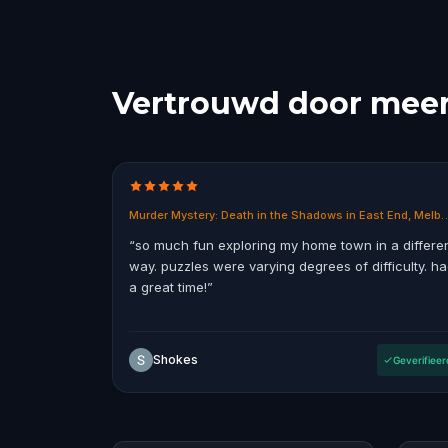
Vertrouwd door meer 
Murder Mystery: Death in the Shadows 
“
so much fun exploring my home town in a differe
way. puzzles were varying degrees of difficulty. h
a great time!
”
Shokes
Geverifieer