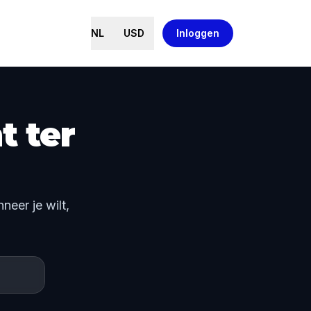
NL
USD
Inloggen
t ter
eer je wilt,