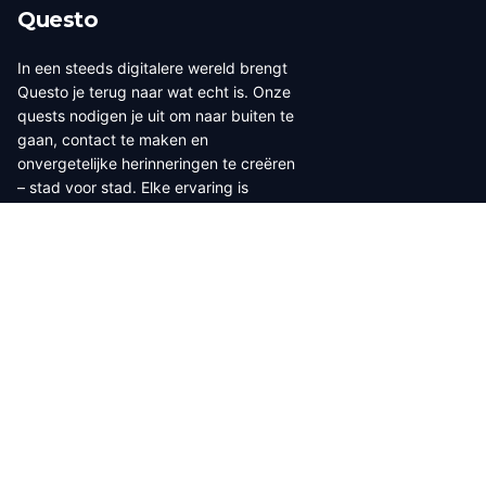
Questo
In een steeds digitalere wereld brengt
Questo je terug naar wat echt is. Onze
quests nodigen je uit om naar buiten te
gaan, contact te maken en
onvergetelijke herinneringen te creëren
– stad voor stad. Elke ervaring is
ontworpen om te wandelen, spelen en
écht te beleven, samen met een
wereldwijde community van meer dan
30.000 storytellers.
Gemaakt voor echte avonturen: deze
quests zijn perfect voor wandeltochten,
dates, familie-uitjes of teamactiviteiten.
Ga naar buiten en beleef het echt – dit
spel speel je al wandelend!