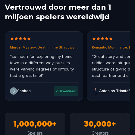
Vertrouwd door meer dan 1
miljoen spelers wereldwijd
Murder Mystery: Death in the Shadows in East End, Melbourne
Romantic Montmartre: Los
“
so much fun exploring my home
“
Great story and some
town in a different way. puzzles
riddles were intriguing.
were varying degrees of difficulty.
structure of giving diff
had a great time!
”
each partner and uniti
storyline at the end.
”
Shokes
Antonios Triantafylla
Geverifieerd
1,000,000+
30,000+
Spelers
Creators