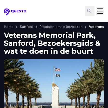
Questo
Home
>
Sanford
>
Plaatsen om te bezoeken
>
Veterans M
Veterans Memorial Park,
Sanford, Bezoekersgids &
wat te doen in de buurt