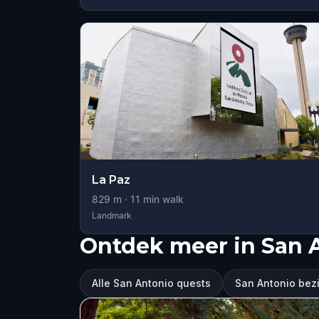
La Paz
829
m ·
11
min walk
Landmark
Ontdek meer in San 
Alle San Antonio quests
San Antonio be