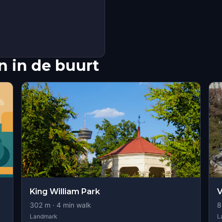
 in de buurt
King William Park
V
302
m ·
4
min walk
8
Landmark
L