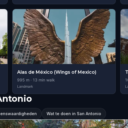
Alas de México (Wings of Mexico)
T
995
m ·
13
min walk
1
Landmark
L
Antonio
zienswaardigheden
Wat te doen in San Antonio