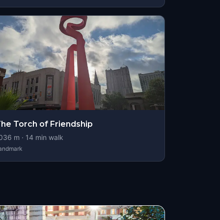
he Torch of Friendship
036
m ·
14
min walk
andmark