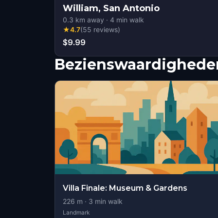
William, San Antonio
0.3
km away
·
4
min walk
★
4.7
(
55
reviews
)
$9.99
Bezienswaardigheden
Villa Finale: Museum & Gardens
226
m ·
3
min walk
Landmark