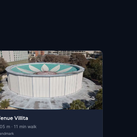
enue Villita
05
m ·
11
min walk
andmark