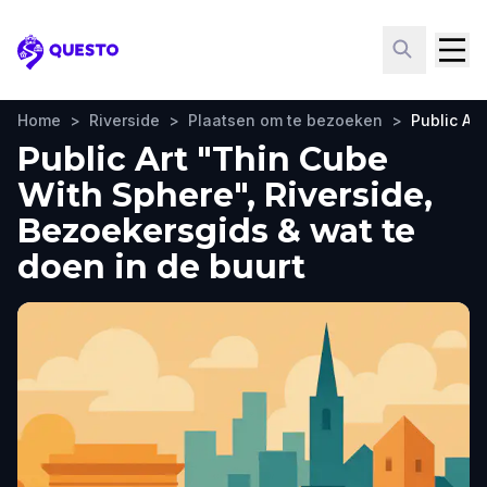
Questo
Home
>
Riverside
>
Plaatsen om te bezoeken
>
Public Ar
Public Art "Thin Cube
With Sphere", Riverside,
Bezoekersgids & wat te
doen in de buurt