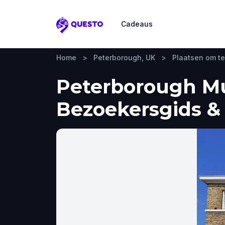
Cadeaus
Questo
Home
>
Peterborough, UK
>
Plaatsen om t
Peterborough Mu
Bezoekersgids & 