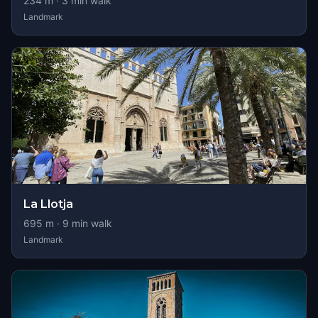
234
m ·
3
min walk
Landmark
La Llotja
695
m ·
9
min walk
Landmark