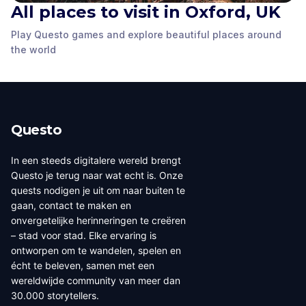
All places to visit in Oxford, UK
The Heads
The Bridge
The Gate
Oriel
Play Questo games and explore beautiful places around
Oxford, UK
,
United
Oxford, UK
,
United
Oxford, UK
,
United
Oxford, UK
,
United
the world
Kingdom
Kingdom
Kingdom
Kingdom
Questo
In een steeds digitalere wereld brengt
Questo je terug naar wat echt is. Onze
quests nodigen je uit om naar buiten te
gaan, contact te maken en
onvergetelijke herinneringen te creëren
– stad voor stad. Elke ervaring is
ontworpen om te wandelen, spelen en
écht te beleven, samen met een
wereldwijde community van meer dan
30.000 storytellers.