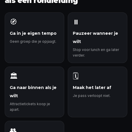
als een rondleiding
🧭
⏸️
Ga in je eigen tempo
Pauzeer wanneer je
wilt
Geen groep die je opjaagt.
Stop voor lunch en ga later
verder.
🏛️
🗓️
Ga naar binnen als je
Maak het later af
wilt
Je pass verloopt niet.
Attractietickets koop je
apart.
👥