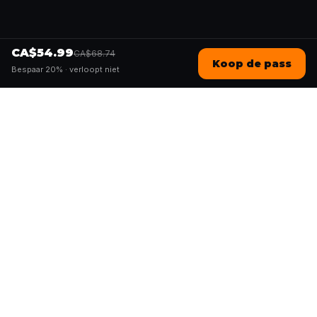
CA$54.99
CA$68.74
Koop de pass
Bespaar 20% ·
verloopt niet
Questo
In een steeds digitalere wereld brengt
Questo je terug naar wat echt is. Onze
quests nodigen je uit om naar buiten te
gaan, contact te maken en
onvergetelijke herinneringen te creëren
– stad voor stad. Elke ervaring is