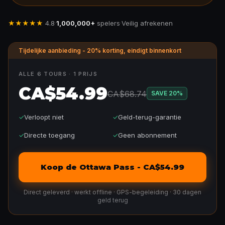
★★★★★
4.8
·
1,000,000+
spelers
·
Veilig afrekenen
Tijdelijke aanbieding - 20% korting, eindigt binnenkort
ALLE 6 TOURS · 1 PRIJS
CA$54.99
CA$68.74
SAVE
20
%
✓
Verloopt niet
✓
Geld-terug-garantie
✓
Directe toegang
✓
Geen abonnement
Koop de Ottawa Pass - CA$54.99
Direct geleverd · werkt offline · GPS-begeleiding · 30 dagen
geld terug