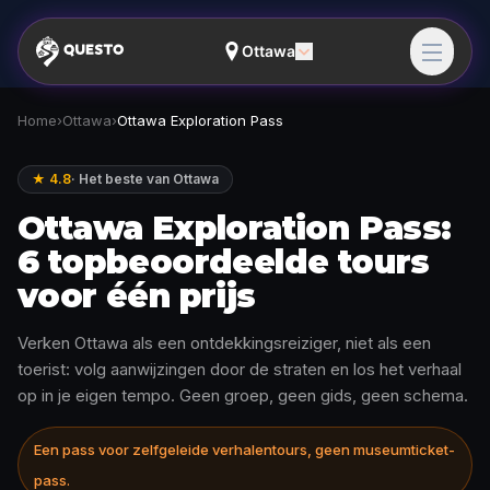
Ottawa
Home
›
Ottawa
›
Ottawa Exploration Pass
★ 4.8
·
Het beste van Ottawa
Ottawa Exploration Pass:
6 topbeoordeelde tours
voor één prijs
Verken Ottawa als een ontdekkingsreiziger, niet als een
toerist: volg aanwijzingen door de straten en los het verhaal
op in je eigen tempo. Geen groep, geen gids, geen schema.
Een pass voor zelfgeleide verhalentours, geen museumticket-
pass.