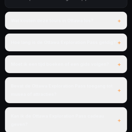
+
Wat kosten deze tours in Ottawa los?
+
Hoe lang is de Ottawa Exploration Pass geldig?
+
Moet ik een tijd boeken of een gids volgen?
Bevat de Ottawa Exploration Pass toegang tot
+
musea of attracties?
Kan ik de Ottawa Exploration Pass cadeau
+
geven?