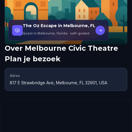
The Oz Escape in Melbourne, FL
🎲
→
Quest in Melbourne, Florida
· self-guided
Over
Melbourne Civic Theatre
Plan je bezoek
Adres
817 E Strawbridge Ave, Melbourne, FL 32901, USA