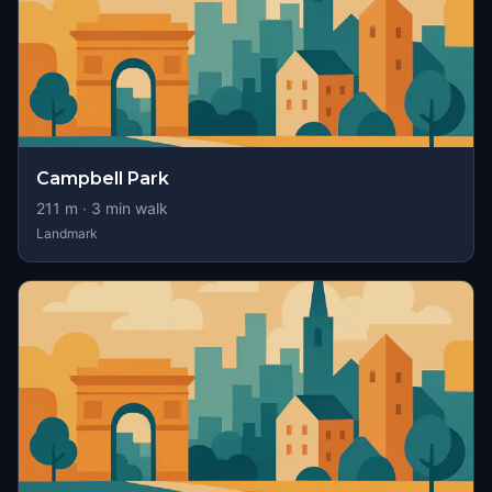
Campbell Park
211
m ·
3
min walk
Landmark