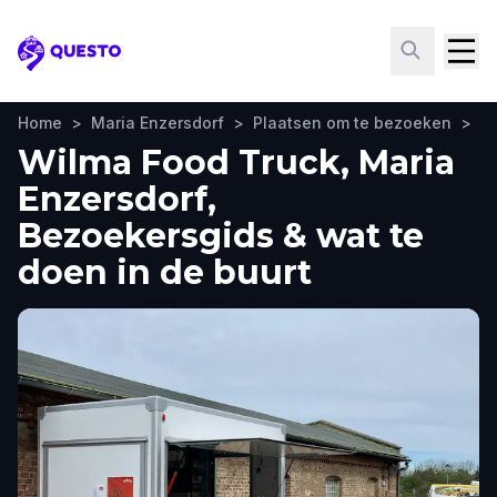
Questo
Home
>
Maria Enzersdorf
>
Plaatsen om te bezoeken
>
W
Wilma Food Truck, Maria
Enzersdorf,
Bezoekersgids & wat te
doen in de buurt