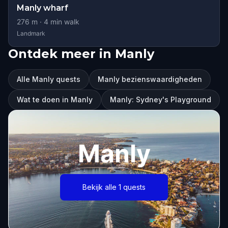
Manly wharf
276
m ·
4
min walk
Landmark
Ontdek meer in Manly
Alle Manly quests
Manly bezienswaardigheden
Wat te doen in Manly
Manly: Sydney's Playground
Manly
Bekijk alle 1 quests