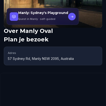
Manly: Sydney's Playground
🎲
→
Quest in Manly
· self-guided
Over
Manly Oval
Plan je bezoek
Adres
57 Sydney Rd, Manly NSW 2095, Australia