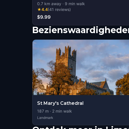
0.7
km away
·
9
min walk
★
4.4
(
41
reviews
)
$9.99
Bezienswaardigheden
St Mary's Cathedral
187
m ·
2
min walk
Landmark