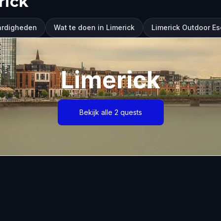
rick
ardigheden
Wat te doen in Limerick
Limerick Outdoor E
Limerick
Bekijk alle 2 quests