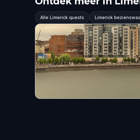
Ontdek meer in Lime
Alle Limerick quests
Limerick bezienswa