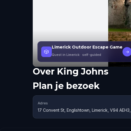
Limerick Outdoor Escape Game
🎲
→
Quest in Limerick
· self-guided
Over
King Johns
Plan je bezoek
Adres
17 Convent St, Englishtown, Limerick, V94 AEH3,