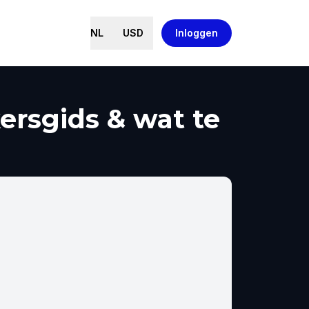
NL
USD
Inloggen
ersgids & wat te