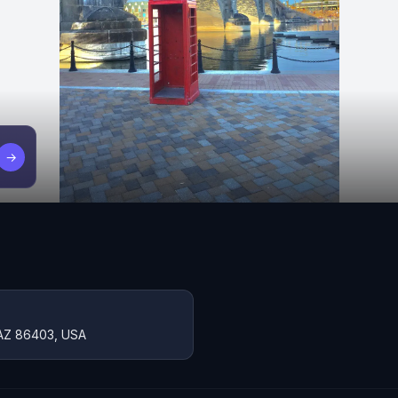
→
, AZ 86403, USA