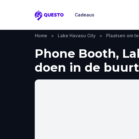
Cadeaus
Questo
Home
>
Lake Havasu City
>
Plaatsen om t
Phone Booth, Lak
doen in de buurt