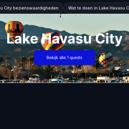
u City bezienswaardigheden
Wat te doen in Lake Havasu C
Lake Havasu City
Bekijk alle 1 quests