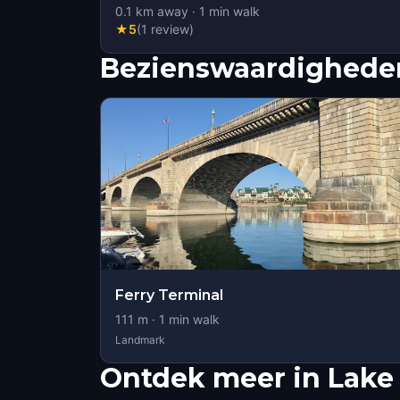
0.1
km away
·
1
min walk
★
5
(
1
review
)
Bezienswaardigheden
Ferry Terminal
111
m ·
1
min walk
Landmark
Ontdek meer in Lake 