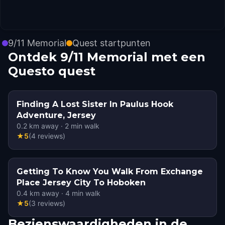
9/11 Memorial
Quest startpunten
Ontdek 9/11 Memorial met een
Questo quest
Finding A Lost Sister In Paulus Hook
Adventure, Jersey
0.2
km away
·
2
min walk
★
5
(
4
reviews
)
Getting To Know You Walk From Exchange
Place Jersey City To Hoboken
0.4
km away
·
4
min walk
★
5
(
3
reviews
)
Bezienswaardigheden in de