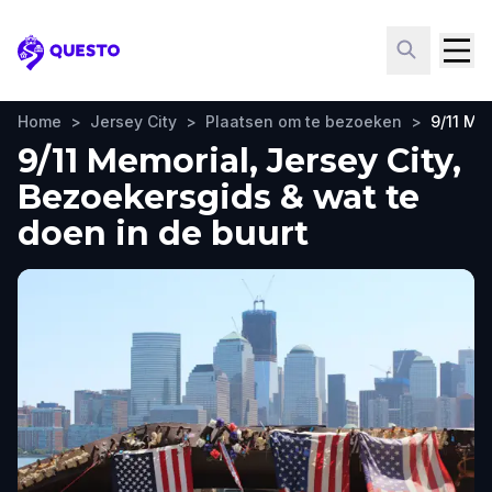
Questo
Home
>
Jersey City
>
Plaatsen om te bezoeken
>
9/11 Me
9/11 Memorial, Jersey City,
Bezoekersgids & wat te
doen in de buurt