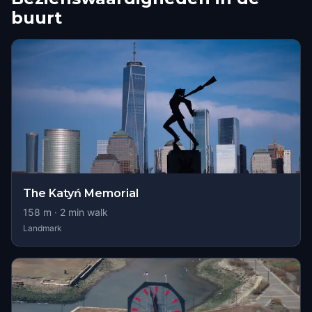
buurt
The Katyń Memorial
158
m ·
2
min walk
Landmark