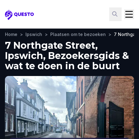
Questo
Home
>
Ipswich
>
Plaatsen om te bezoeken
>
7 Northgate
7 Northgate Street,
Ipswich, Bezoekersgids &
wat te doen in de buurt