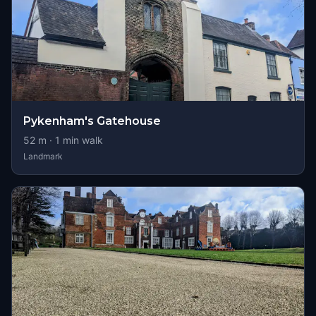
Pykenham's Gatehouse
52
m ·
1
min walk
Landmark