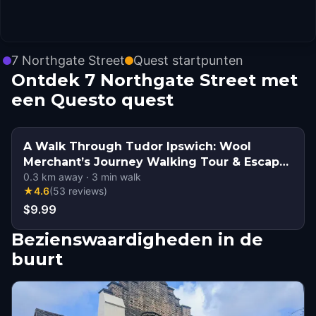
7 Northgate Street
Quest startpunten
Ontdek 7 Northgate Street met
een Questo quest
A Walk Through Tudor Ipswich: Wool
Merchant’s Journey Walking Tour & Escape
Game
0.3
km away
·
3
min walk
★
4.6
(
53
reviews
)
$9.99
Bezienswaardigheden in de
buurt