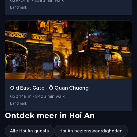
629724
m ·
8396
min walk
Landmark
Old East Gate - Ô Quan Chưởng
630448
m ·
8406
min walk
Landmark
Ontdek meer in Hoi An
Alle Hoi An quests
Hoi An bezienswaardigheden