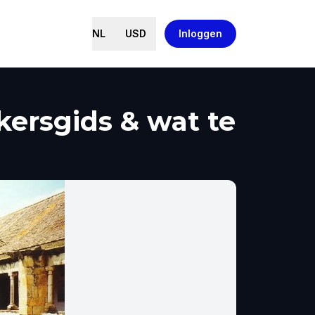
NL
USD
Inloggen
kersgids & wat te