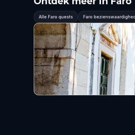
Ontdek meer in Faro
Alle Faro quests
Faro bezienswaardighe