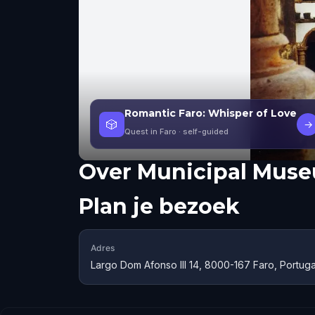
Romantic Faro: Whisper of Love
🎲
→
Quest in Faro
· self-guided
Over
Municipal Muse
Plan je bezoek
Adres
Largo Dom Afonso III 14, 8000-167 Faro, Portuga