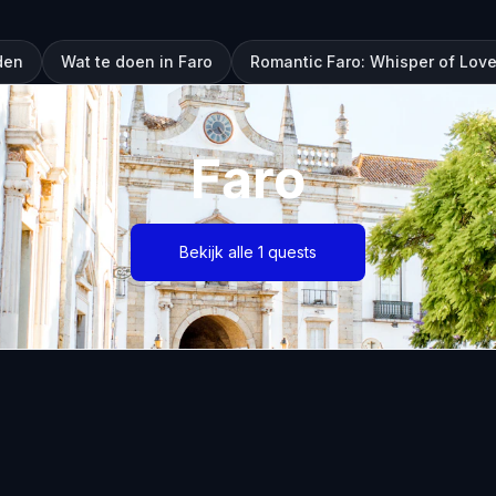
den
Wat te doen in Faro
Romantic Faro: Whisper of Lov
Faro
Bekijk alle 1 quests