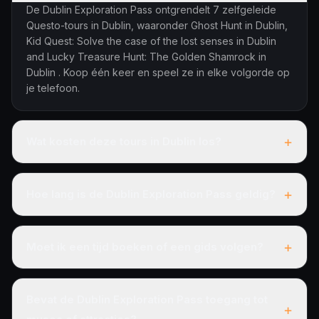
De Dublin Exploration Pass ontgrendelt 7 zelfgeleide
Questo-tours in Dublin, waaronder Ghost Hunt in Dublin,
Kid Quest: Solve the case of the lost senses in Dublin
and Lucky Treasure Hunt: The Golden Shamrock in
Dublin . Koop één keer en speel ze in elke volgorde op
je telefoon.
+
Wat kosten deze tours in Dublin los?
+
Hoe lang is de Dublin Exploration Pass geldig?
+
Moet ik een tijd boeken of een gids volgen?
Bevat de Dublin Exploration Pass toegang tot
+