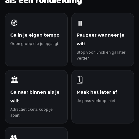
als een rondleiding
🧭
⏸️
Ga in je eigen tempo
Pauzeer wanneer je
wilt
Geen groep die je opjaagt.
Stop voor lunch en ga later
verder.
🏛️
🗓️
Ga naar binnen als je
Maak het later af
wilt
Je pass verloopt niet.
Attractietickets koop je
apart.
👥