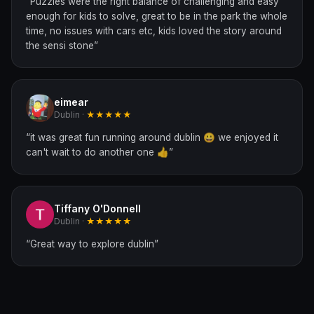
“
Puzzles were the right balance of challenging and easy
enough for kids to solve, great to be in the park the whole
time, no issues with cars etc, kids loved the story around
the sensi stone
”
eimear
Dublin ·
★★★★★
“
it was great fun running around dublin 😀 we enjoyed it
can't wait to do another one 👍
”
Tiffany O'Donnell
Dublin ·
★★★★★
“
Great way to explore dublin
”