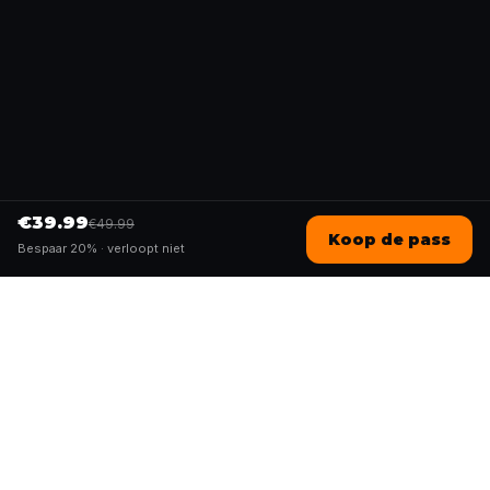
€39.99
€49.99
Koop de pass
Bespaar 20% ·
verloopt niet
Questo
In een steeds digitalere wereld brengt