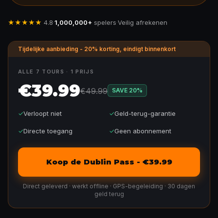
★★★★★
4.8
·
1,000,000+
spelers
·
Veilig afrekenen
Tijdelijke aanbieding - 20% korting, eindigt binnenkort
ALLE 7 TOURS · 1 PRIJS
€39.99
€49.99
SAVE
20
%
✓
Verloopt niet
✓
Geld-terug-garantie
✓
Directe toegang
✓
Geen abonnement
Koop de Dublin Pass - €39.99
Direct geleverd · werkt offline · GPS-begeleiding · 30 dagen
geld terug