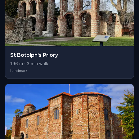
St Botolph's Priory
196
m ·
3
min walk
Landmark