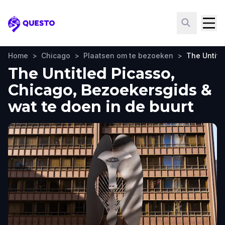
Questo
Home
>
Chicago
>
Plaatsen om te bezoeken
>
The Untitl
The Untitled Picasso,
Chicago, Bezoekersgids &
wat te doen in de buurt