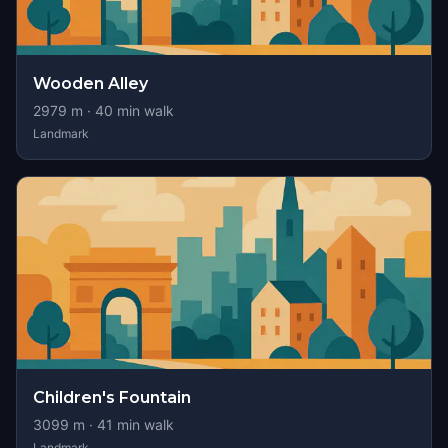
Wooden Alley
2979
m ·
40
min walk
Landmark
Children's Fountain
3099
m ·
41
min walk
Landmark