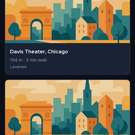
Davis Theater, Chicago
194
m ·
3
min walk
Landmark