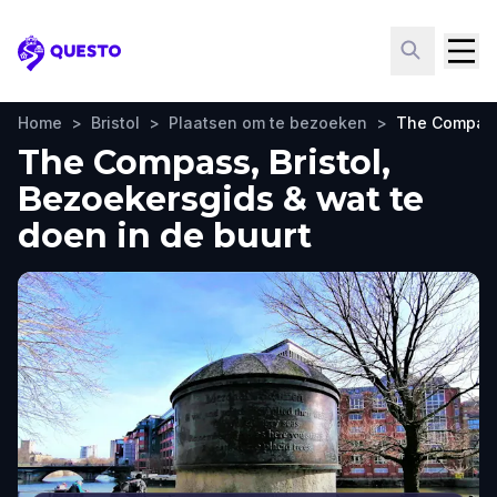
Questo
Home
>
Bristol
>
Plaatsen om te bezoeken
>
The Compas
The Compass, Bristol,
Bezoekersgids & wat te
doen in de buurt