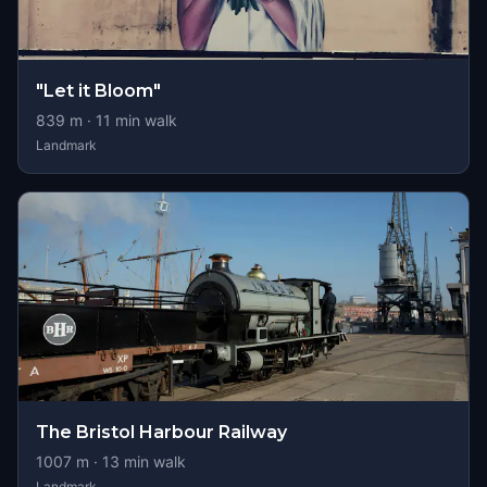
"Let it Bloom"
839
m ·
11
min walk
Landmark
The Bristol Harbour Railway
1007
m ·
13
min walk
Landmark