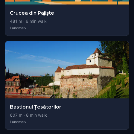
Crucea din Pajiște
481
m ·
6
min walk
Landmark
Bastionul Țesătorilor
607
m ·
8
min walk
Landmark