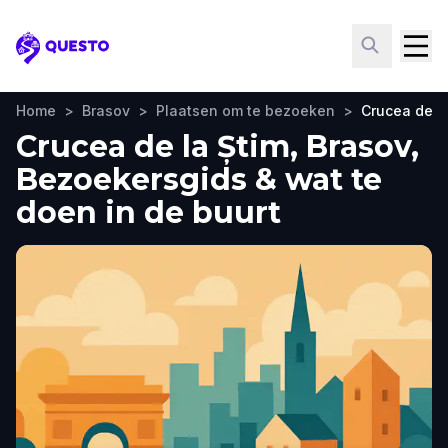
Questo
Home
>
Brasov
>
Plaatsen om te bezoeken
>
Crucea de la
Crucea de la Știm, Brasov,
Bezoekersgids & wat te
doen in de buurt