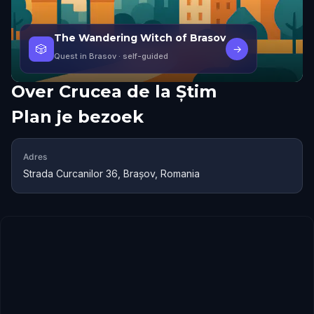
The Wandering Witch of Brasov
🎲
→
Quest in Brasov
· self-guided
Over
Crucea de la Știm
Plan je bezoek
Adres
Strada Curcanilor 36, Brașov, Romania