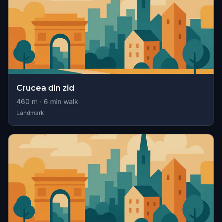
Crucea din zid
460
m ·
6
min walk
Landmark