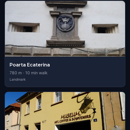
Poarta Ecaterina
780
m ·
10
min walk
Landmark