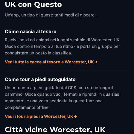
UK con Questo
Worcester, UK
,
United Kingdom
Cathedral Square
Worcester, UK
,
United Kingdom
Un'app, un tipo di quest: tanti modi di giocarci.
Come caccia al tesoro
Risolvi indizi ed enigmi nei luoghi simbolo di Worcester, UK.
Gioca contro il tempo o al tuo ritmo · e porta un gruppo per
conquistare un posto in classifica.
Vedi tutte le cacce al tesoro a Worcester, UK
→
Come tour a piedi autoguidato
Un percorso a piedi guidato dal GPS, con storie lungo il
cammino. Gioca quando vuoi, fermati e riprendi in qualsiasi
momento · e una volta scaricata la quest funziona
completamente offline.
Vedi i tour a piedi a Worcester, UK
→
Città vicine
Worcester, UK