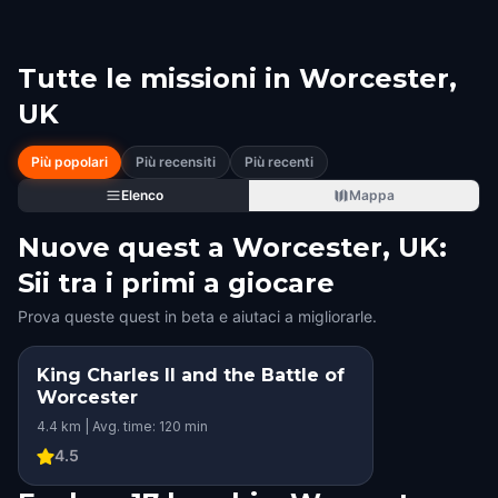
Tutte le missioni in
Worcester,
UK
Più popolari
Più recensiti
Più recenti
Elenco
Mappa
Nuove quest a Worcester, UK:
Sii tra i primi a giocare
Prova queste quest in beta e aiutaci a migliorarle.
King Charles II and the Battle of
Worcester
4.4 km | Avg. time: 120 min
4.5