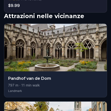
$9.99
Attrazioni nelle vicinanze
Pandhof van de Dom
797
m ·
11
min walk
Landmark