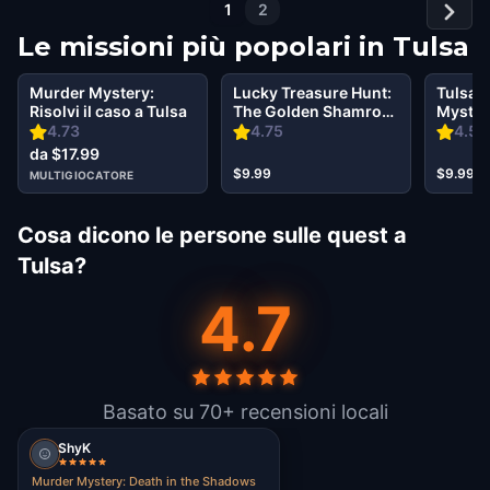
1
2
Le missioni più popolari in
Tulsa
Murder Mystery:
Lucky Treasure Hunt:
Tulsa D
Risolvi il caso a Tulsa
The Golden Shamrock
Mystery
in Tulsa
Secret 
4.73
4.75
4.5
da $17.99
$9.99
$9.99
MULTIGIOCATORE
Cosa dicono le persone sulle quest a
Tulsa?
4.7
Basato su 70+ recensioni locali
ShyK
Murder Mystery: Death in the Shadows