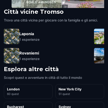
Città vicine
Tromso
Statue by the Polar Museum
Tromsø City Cathedral
Tromso
,
Norway
Tromso
,
Norway
Trova una città vicina per giocare con la famiglia e gli amici.
Laponia
1
esperienze
Rovaniemi
1
esperienze
Esplora altre città
Scopri quest e avventure in città di tutto il mondo
London
New York City
60 quest
51 quest
Bucharest
Sydney