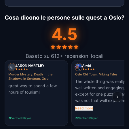
Cosa dicono le persone sulle quest a Oslo?
4.5
Basato su 612+ recensioni locali
JASON HARTLEY
Arvid
Murder Mystery: Death in the
Oslo Old Town: Viking Tales
Shadows in Sentrum, Oslo
The whole thing was really
great way to spend a few
well written and engaging,
hours of tourism!
except for one puzzle that
was not that well explained, 
was all amazing!
Read more
Verified Player
Verified Player