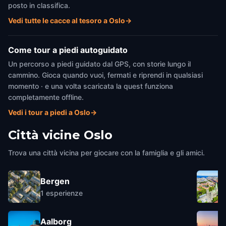
posto in classifica.
Vedi tutte le cacce al tesoro a Oslo
→
Come tour a piedi autoguidato
Un percorso a piedi guidato dal GPS, con storie lungo il
cammino. Gioca quando vuoi, fermati e riprendi in qualsiasi
momento · e una volta scaricata la quest funziona
completamente offline.
Vedi i tour a piedi a Oslo
→
Città vicine
Oslo
Trova una città vicina per giocare con la famiglia e gli amici.
Bergen
1
esperienze
Aalborg