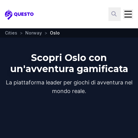
Questo
Cities
>
Norway
>
Oslo
Scopri Oslo con
un'avventura gamificata
La piattaforma leader per giochi di avventura nel
mondo reale.