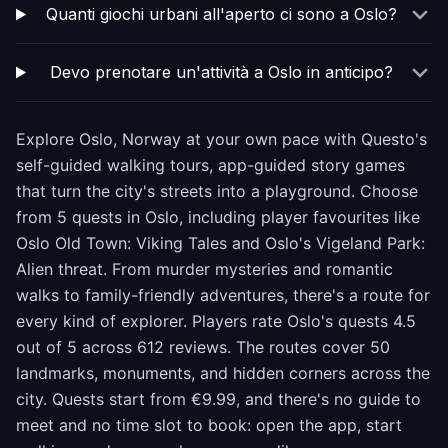
Quanti giochi urbani all'aperto ci sono a Oslo?
Devo prenotare un'attività a Oslo in anticipo?
Explore Oslo, Norway at your own pace with Questo's
self-guided walking tours, app-guided story games
that turn the city's streets into a playground. Choose
from 5 quests in Oslo, including player favourites like
Oslo Old Town: Viking Tales and Oslo's Vigeland Park:
Alien threat. From murder mysteries and romantic
walks to family-friendly adventures, there's a route for
every kind of explorer. Players rate Oslo's quests 4.5
out of 5 across 612 reviews. The routes cover 50
landmarks, monuments, and hidden corners across the
city. Quests start from €9.99, and there's no guide to
meet and no time slot to book: open the app, start