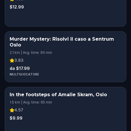
$12.99
Murder Mystery: Risolvi il caso a Sentrum
Oslo
2.1 km | Avg. time: 90 min
3.83
da $17.99
MULTIGIOCATORE
In the footsteps of Amalie Skram, Oslo
1.5 km | Avg. time: 65 min
4.57
$9.99