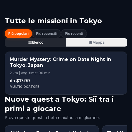
Tutte le missioni in
Tokyo
Più popolari
Più recensiti
Più recenti
Elenco
Mappa
Murder Mystery: Crime on Date Night in
Tokyo, Japan
2 km | Avg. time: 90 min
da $17.99
MULTIGIOCATORE
Nuove quest a Tokyo: Sii tra i
primi a giocare
Prova queste quest in beta e aiutaci a migliorarle.