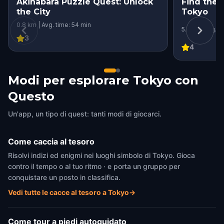
Akihabara Puzzle Quest: Unlock
Find the 
the City
Tokyo
0.8 km | Avg. time: 54 min
5.1 km | Avg. t
3
4
Modi per esplorare Tokyo con
Questo
Un'app, un tipo di quest: tanti modi di giocarci.
Come caccia al tesoro
Risolvi indizi ed enigmi nei luoghi simbolo di Tokyo. Gioca
contro il tempo o al tuo ritmo · e porta un gruppo per
conquistare un posto in classifica.
Vedi tutte le cacce al tesoro a Tokyo
→
Come tour a piedi autoguidato