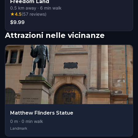
Freedom Land
0.5
km away
·
6
min walk
★
4.5
(
57
reviews
)
$9.99
Attrazioni nelle vicinanze
Matthew Flinders Statue
0
m ·
0
min walk
Landmark