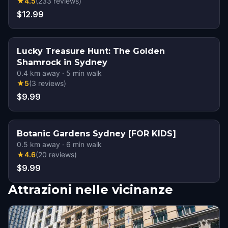
★
4.5
(
233
reviews
)
$12.99
Lucky Treasure Hunt: The Golden
Shamrock in Sydney
0.4
km away
·
5
min walk
★
5
(
3
reviews
)
$9.99
Botanic Gardens Sydney [FOR KIDS]
0.5
km away
·
6
min walk
★
4.6
(
20
reviews
)
$9.99
Attrazioni nelle vicinanze